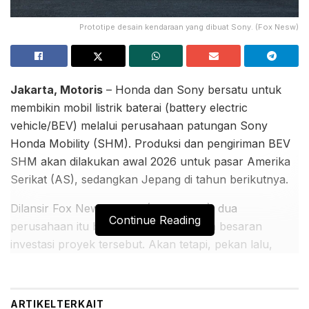
Prototipe desain kendaraan yang dibuat Sony. (Fox Nesw)
Jakarta, Motoris
– Honda dan Sony bersatu untuk
membikin mobil listrik baterai (battery electric
vehicle/BEV) melalui perusahaan patungan Sony
Honda Mobility (SHM). Produksi dan pengiriman BEV
SHM akan dilakukan awal 2026 untuk pasar Amerika
Serikat (AS), sedangkan Jepang di tahun berikutnya.
Dilansir Fox News, Kamis (13/10/2022), dua
Continue Reading
perusahaan itu belum mengungkapkan besaran
investasi proyek tersebut. Akan tetapi, pekan lalu,
Honda mengumumkan rencana investasi US$ 4,4
miliar untuk membangun pabrik BEV dan baterai di
Ohio, AS.
ARTIKEL
TERKAIT