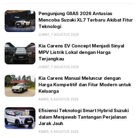
BACA JUGA:
Pengunjung GIIAS 2026 Antusias
Mencoba Suzuki XL7 Terbaru Akibat Fitur
Pengunjung GIIAS 2026 Antusias Mencoba Suzuki
Teknologi
XL7 Terbaru Akibat Fitur Teknologi
JUMAT, 7 AGUSTUS 2026
Kia Carens EV Concept Menjadi Sinyal MPV Listrik
Lokal dengan Harga Terjangkau
Kia Carens EV Concept Menjadi Sinyal
MPV Listrik Lokal dengan Harga
Kia Carens Manual Meluncur dengan Harga
Terjangkau
Kompetitif dan Fitur Modern untuk Keluarga
JUMAT, 7 AGUSTUS 2026
“SHM didirikan untuk mengembangkan mobilitas ke
Kia Carens Manual Meluncur dengan
dalam ruang hiburan dan emosional. Artinya, SHM
Harga Kompetitif dan Fitur Modern untuk
Keluarga
akan menggabungkan realitas dan virtual dalam satu
paket serta mengeksplorasi kemungkinan sistem
KAMIS, 6 AGUSTUS 2026
hiburan baru di mobil melalui inovasi digital seperti
Efisiensi Teknologi Smart Hybrid Suzuki
metaverse,” tulis SHM dalam keterangan resmi.
dalam Menjawab Tantangan Perjalanan
Jarak Jauh
SHM akan memproduksi mobil dengan teknologi
KAMIS, 6 AGUSTUS 2026
swakemudi level 3, yang akan bergantung pada