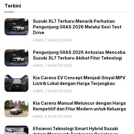
Range dan Long Range masing-masing Rp 238 juta
Terkini
dan Rp 295 juta.
(gbr)
Suzuki XL7 Terbaru Menarik Perhatian
Tags:
Alasan
Baterai LFP
Harga Murah
Pengunjung GIIAS 2026 Melalui Sesi Test
Drive
Mobil Listrik Cina
JUMAT, 7 AGUSTUS 2026
Pengunjung GIIAS 2026 Antusias Mencoba
Suzuki XL7 Terbaru Akibat Fitur Teknologi
JUMAT, 7 AGUSTUS 2026
Kia Carens EV Concept Menjadi Sinyal MPV
Listrik Lokal dengan Harga Terjangkau
JUMAT, 7 AGUSTUS 2026
Kia Carens Manual Meluncur dengan Harga
Kompetitif dan Fitur Modern untuk Keluarga
KAMIS, 6 AGUSTUS 2026
Efisiensi Teknologi Smart Hybrid Suzuki