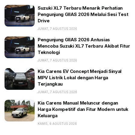
anoda berbahan grafit, elektrolit, modul, dan battery
Suzuki XL7 Terbaru Menarik Perhatian
pack.
Pengunjung GIIAS 2026 Melalui Sesi Test
Drive
BACA JUGA:
JUMAT, 7 AGUSTUS 2026
Suzuki XL7 Terbaru Menarik Perhatian Pengunjung
Pengunjung GIIAS 2026 Antusias
GIIAS 2026 Melalui Sesi Test Drive
Mencoba Suzuki XL7 Terbaru Akibat Fitur
Teknologi
Pengunjung GIIAS 2026 Antusias Mencoba Suzuki
XL7 Terbaru Akibat Fitur Teknologi
JUMAT, 7 AGUSTUS 2026
Kia Carens EV Concept Menjadi Sinyal MPV Listrik
Kia Carens EV Concept Menjadi Sinyal
Lokal dengan Harga Terjangkau
MPV Listrik Lokal dengan Harga
Terjangkau
Berdasarkan kalkulasi ZE Consulting, konsultan
JUMAT, 7 AGUSTUS 2026
industri baterai Tiongkok, harga baterai NCM811 kini
Kia Carens Manual Meluncur dengan
mencapai 755 yuan per kwh, sedangkan baterai LFP
Harga Kompetitif dan Fitur Modern untuk
Keluarga
582 per kWh, sehingga selisihnya mencapai 172 yuan
per kWh atau US$ 25,5 per kWh. Artinya, harga
KAMIS, 6 AGUSTUS 2026
baterai LFP lebih murah 33% dari NCM.