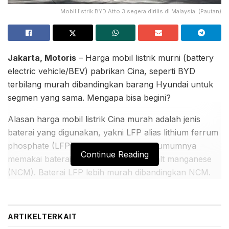
Mobil listrik BYD Atto 3 segera dirilis di Malaysia. (Pautan)
Jakarta, Motoris
– Harga mobil listrik murni (battery
electric vehicle/BEV) pabrikan Cina, seperti BYD
terbilang murah dibandingkan barang Hyundai untuk
segmen yang sama. Mengapa bisa begini?
Alasan harga mobil listrik Cina murah adalah jenis
baterai yang digunakan, yakni LFP alias lithium ferrum
phosphate (LFP), sedangkan Hyundai umumnya
Continue Reading
memakai baterai lithium ion nickel cobalt manganese
(NCM). Baterai LFP lebih murah dibandingkan NCM.
Sebab, material katoda alias kutub positif LFP adalah
lithium, besi, dan fosfat, yang lebih murah
dibandingkan material katoda NCM, yakni nikel,
ARTIKEL
TERKAIT
mangan, dan cobalt. Sisanya ya sama saja, mulai dari