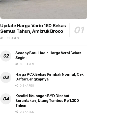
Update Harga Vario 160 Bekas
Semua Tahun, Ambruk Brooo
0 SHARES
Scoopy Baru Hadir, Harga Versi Bekas
Segini
0 SHARES
Harga PCX Bekas Kembali Normal, Cek
Daftar Lengkapnya
0 SHARES
Kondisi Keuangan BYD Disebut
Berantakan, Utang Tembus Rp 1.300
Triliun
0 SHARES