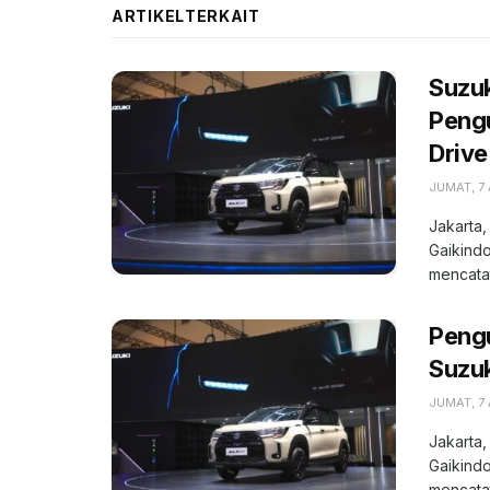
ARTIKEL
TERKAIT
Suzuk
Pengu
Drive
JUMAT, 7
Jakarta,
Gaikindo
mencatat
Peng
Suzuk
JUMAT, 7
Jakarta,
Gaikindo
mencatat