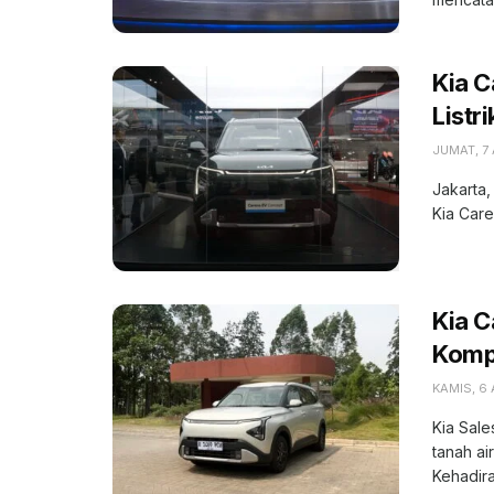
Kia C
Listr
JUMAT, 7
Jakarta,
Kia Care
Kia 
Kompe
KAMIS, 6
Kia Sale
tanah ai
Kehadiran