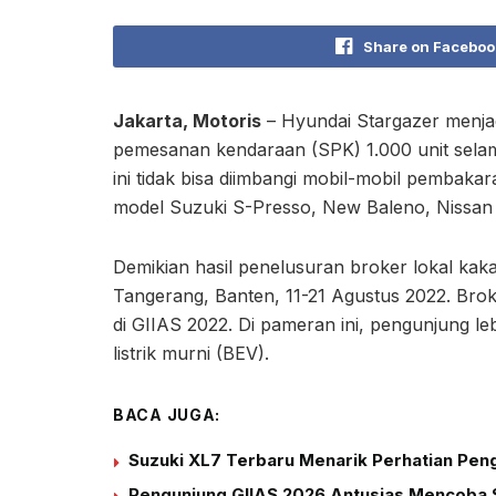
Share on Faceboo
Jakarta, Motoris
– Hyundai Stargazer menja
pemesanan kendaraan (SPK) 1.000 unit selam
ini tidak bisa diimbangi mobil-mobil pembakara
model Suzuki S-Presso, New Baleno, Nissan T
Demikian hasil penelusuran broker lokal kaka
Tangerang, Banten, 11-21 Agustus 2022. Broke
di GIIAS 2022. Di pameran ini, pengunjung lebi
listrik murni (BEV).
BACA JUGA:
Suzuki XL7 Terbaru Menarik Perhatian Peng
Pengunjung GIIAS 2026 Antusias Mencoba S