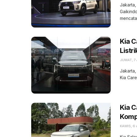
Jakarta,
Gaikindo
mencatat
Kia C
Listr
JUMAT, 7
Jakarta,
Kia Care
Kia 
Kompe
KAMIS, 6
Kia Sale