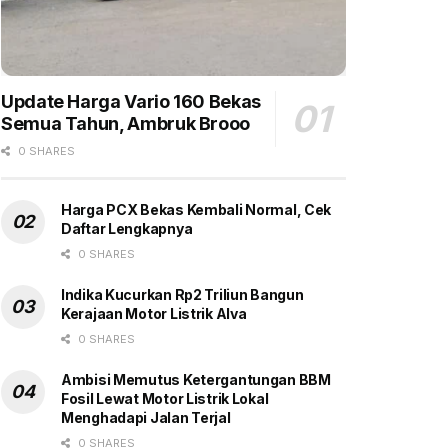
Update Harga Vario 160 Bekas
Semua Tahun, Ambruk Brooo
0 SHARES
Harga PCX Bekas Kembali Normal, Cek
Daftar Lengkapnya
0 SHARES
Indika Kucurkan Rp2 Triliun Bangun
Kerajaan Motor Listrik Alva
0 SHARES
Ambisi Memutus Ketergantungan BBM
Fosil Lewat Motor Listrik Lokal
Menghadapi Jalan Terjal
0 SHARES