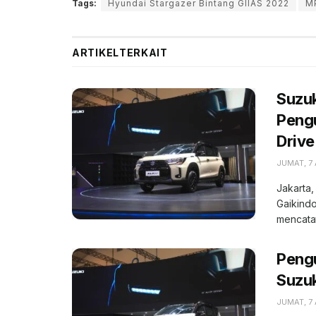
Tags:
Hyundai Stargazer Bintang GIIAS 2022
M
ARTIKEL
TERKAIT
Suzuk
Pengu
Drive
JUMAT, 7
Jakarta,
Gaikindo
mencatat
Peng
Suzuk
JUMAT, 7