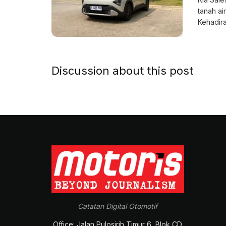
tanah ai
Kehadiran
Discussion about this post
Catatan Digital Otomotif
Office: Jalan Pulosirih Timur 6, Blok CD