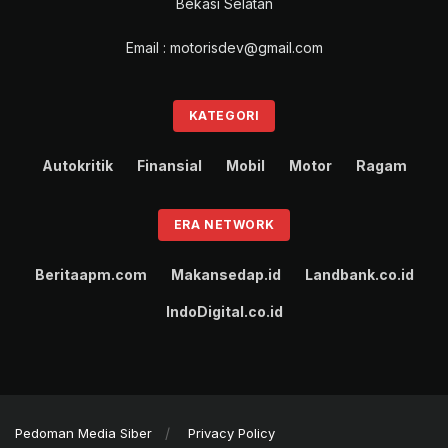
Bekasi Selatan
“Fuso akan terus melakukan inovasi dan
Email : motorisdev@gmail.com
pengembangan untuk mendukung bisnis konsumen
dan segera meluncurkan Runner 3.0 dengan
peningkatan fitur dan fungsi, yang dapat membantu
KATEGORI
konsumen dengan tampilan yang lebih mudah, lebih
interaktif, dan fungsional daripada versi sebelumnya,”
Autokritik
Finansial
Mobil
Motor
Ragam
tulis manajemen KTB dalam siaran pers, Kamis
(11/8/2022).
ERA NETWORK
Tags:
Euro4
Fuso Fighter
GIIAS 2022
Peluncuran
Beritaapm.com
Makansedap.id
Landbank.co.id
Spesifikasi
IndoDigital.co.id
Pedoman Media Siber
Privacy Policy