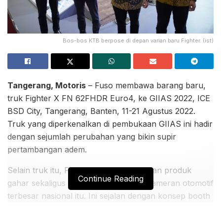
Bos-bos KTB berpose di depan varian baru Fighter. (ist)
Tangerang, Motoris
– Fuso membawa barang baru,
truk Fighter X FN 62FHDR Euro4, ke GIIAS 2022, ICE
BSD City, Tangerang, Banten, 11-21 Agustus 2022.
Truk yang diperkenalkan di pembukaan GIIAS ini hadir
dengan sejumlah perubahan yang bikin supir
pertambangan adem.
Selain truk itu, Fuso menampilkan jajaran produk
Continue Reading
gahar sekaligus ramah lingkungan di pameran otomotif
terbesar nasional itu. Ini sejalan dengan konsep booth
Fuso di GIIAS, yakni Power for The New Era alias