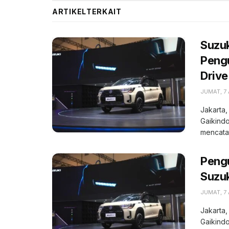
ARTIKEL
TERKAIT
Suzuk
Pengu
Drive
JUMAT, 7
Jakarta,
Gaikindo
mencatat
Peng
Suzuk
JUMAT, 7
Jakarta,
Gaikindo