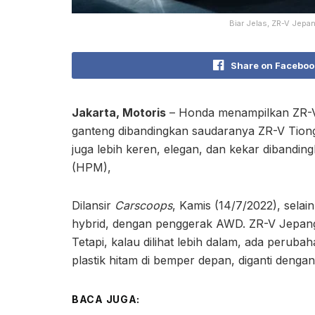
Biar Jelas, ZR-V Jepa
Share on Faceboo
Jakarta, Motoris
– Honda menampilkan ZR-V 
ganteng dibandingkan saudaranya ZR-V Tiong
juga lebih keren, elegan, dan kekar diband
(HPM),
Dilansir
Carscoops
, Kamis (14/7/2022), selai
hybrid, dengan penggerak AWD. ZR-V Jepang
Tetapi, kalau dilihat lebih dalam, ada perub
plastik hitam di bemper depan, diganti denga
BACA JUGA: