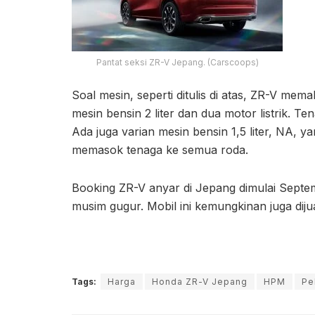
Pantat seksi ZR-V Jepang. (Carscoops)
Soal mesin, seperti ditulis di atas, ZR-V m
mesin bensin 2 liter dan dua motor listrik. T
Ada juga varian mesin bensin 1,5 liter, NA, 
memasok tenaga ke semua roda.
Booking ZR-V anyar di Jepang dimulai Septe
musim gugur. Mobil ini kemungkinan juga dijua
Tags:
Harga
Honda ZR-V Jepang
HPM
Pe