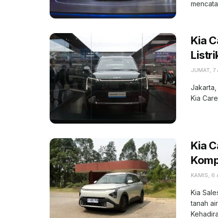
mencatat
Kia C
Listr
JUMAT, 7
Jakarta,
Kia Care
Kia 
Kompe
KAMIS, 6
Kia Sale
tanah ai
Kehadiran