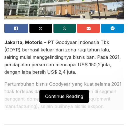
Jakarta, Motoris
– PT Goodyear Indonesia Tbk
(GDYR) berhasil keluar dari zona rugi tahun lalu,
seiring mulai menggelindingnya bisnis ban. Pada 2021,
pendapatan perseroan mencapai US$ 150,2 juta,
dengan laba bersih US$ 2,4 juta.
Pertumbuhan bisnis Goodyear yang kuat selama 2021
tidak terlepas dari peningkatan penjualan di segmen
Continue Reading
pengganti domestik dan OEM (original equipment
manufacturing), selain pulihnya bisnis ekspor.
Perseroan mencatatkan laba sebesar US$ 2,4 juta,
dibandingkan kerugian US$ 7,1 juta pada 2020.