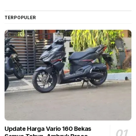
Selain itu, dia menyatakan, perseroan memperkuat
TERPOPULER
kerja sama dengan pelanggan OEM dengan
memenangkan perlengkapan OEM baru. Semua
pencapaian ini telah membuka jalan bagi pertumbuhan
jangka panjang yang cepat.
Dia menambahkan, Goodyear menekankan fokus
pada keberlanjutan. Dengan menyeimbangkan
pertimbangan lingkungan, sosial, dan keuangan,
perseroan berkomitmen memberikan yang terbaik bagi
pemegang saham tanpa mengorbankan kemampuan
generasi mendatang untuk memenuhi kebutuhan
mereka.
Sejalan dengan tren pertumbuhan bisnis perseroan,
dia menyatakan, Goodyear Indonesia secara konsisten
Update Harga Vario 160 Bekas
mengutamakan keselamatan dan kesehatan karyawan