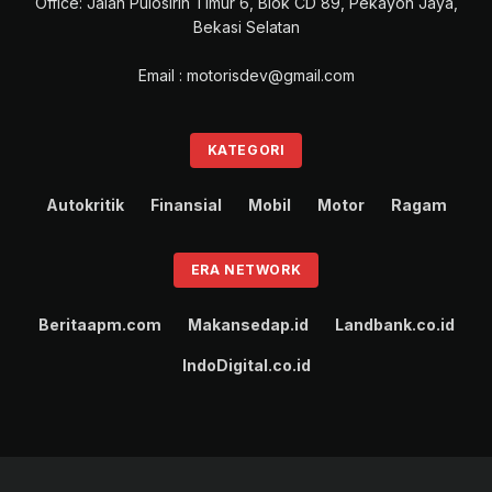
Office: Jalan Pulosirih Timur 6, Blok CD 89, Pekayon Jaya,
Bekasi Selatan
Email : motorisdev@gmail.com
KATEGORI
Autokritik
Finansial
Mobil
Motor
Ragam
ERA NETWORK
Beritaapm.com
Makansedap.id
Landbank.co.id
IndoDigital.co.id