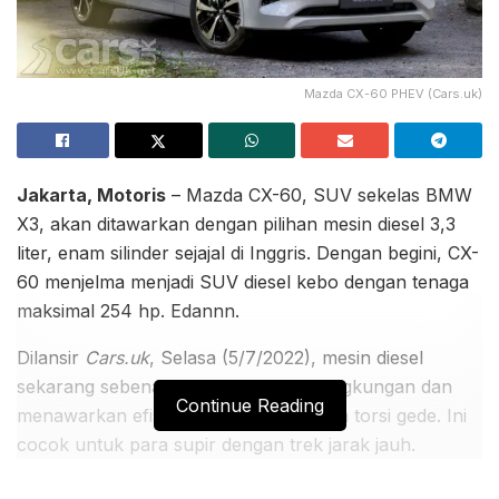
Mazda CX-60 PHEV (Cars.uk)
Jakarta, Motoris
– Mazda CX-60, SUV sekelas BMW
X3, akan ditawarkan dengan pilihan mesin diesel 3,3
liter, enam silinder sejajal di Inggris. Dengan begini, CX-
60 menjelma menjadi SUV diesel kebo dengan tenaga
maksimal 254 hp. Edannn.
Dilansir
Cars.uk
, Selasa (5/7/2022), mesin diesel
sekarang sebenarnya sudah ramah lingkungan dan
Continue Reading
menawarkan efisiensi bahan bakar dan torsi gede. Ini
cocok untuk para supir dengan trek jarak jauh.
Sayang, banyak berita negatif soal mobil diesel di