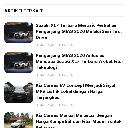
Eropa sana, seperti skandal Dieselgate. Selain itu,
legislator setempat membabibuta mendorong
ARTIKEL
TERKAIT
penjualan mobil listrik. Akibatnya, banyak pabrikan
tidak lagi menjual mobil diesel.
Suzuki XL7 Terbaru Menarik Perhatian
Pengunjung GIIAS 2026 Melalui Sesi Test
BACA JUGA:
Drive
JUMAT, 7 AGUSTUS 2026
Suzuki XL7 Terbaru Menarik Perhatian Pengunjung
GIIAS 2026 Melalui Sesi Test Drive
Pengunjung GIIAS 2026 Antusias
Mencoba Suzuki XL7 Terbaru Akibat Fitur
Pengunjung GIIAS 2026 Antusias Mencoba Suzuki
Teknologi
XL7 Terbaru Akibat Fitur Teknologi
JUMAT, 7 AGUSTUS 2026
Kia Carens EV Concept Menjadi Sinyal MPV Listrik
Lokal dengan Harga Terjangkau
Kia Carens EV Concept Menjadi Sinyal
MPV Listrik Lokal dengan Harga
Terjangkau
Anehnya, Mazda tetap ngegas dan memasok SUV
diesel CX-60. Mazda melihat mesin diesel memberikan
JUMAT, 7 AGUSTUS 2026
banyak keuntungan bagi pemilik. Pada titik ini,
Kia Carens Manual Meluncur dengan
dipasanglah mesin diesel ke CX-60 dengan bantuan
Harga Kompetitif dan Fitur Modern untuk
Keluarga