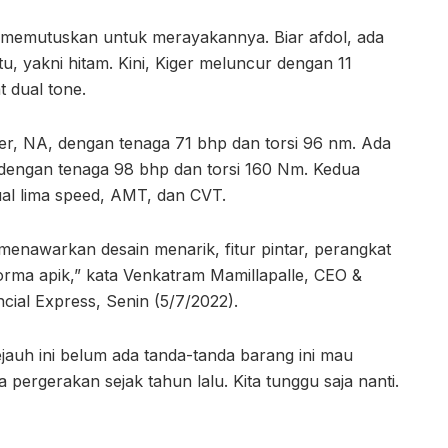
a memutuskan untuk merayakannya. Biar afdol, ada
u, yakni hitam. Kini, Kiger meluncur dengan 11
t dual tone.
ter, NA, dengan tenaga 71 bhp dan torsi 96 nm. Ada
ze, dengan tenaga 98 bhp dan torsi 160 Nm. Kedua
ual lima speed, AMT, dan CVT.
n menawarkan desain menarik, fitur pintar, perangkat
forma apik,” kata Venkatram Mamillapalle, CEO &
ncial Express, Senin (5/7/2022).
ejauh ini belum ada tanda-tanda barang ini mau
a pergerakan sejak tahun lalu. Kita tunggu saja nanti.