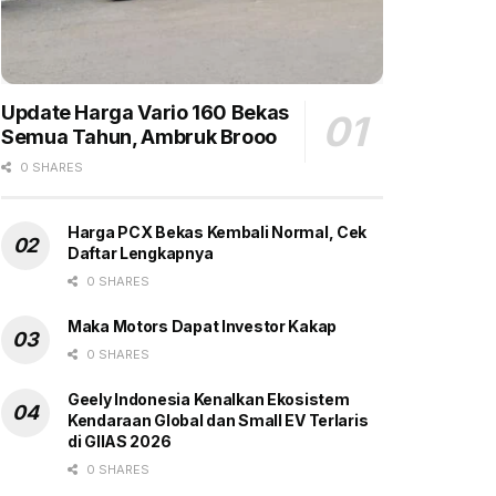
Update Harga Vario 160 Bekas
Semua Tahun, Ambruk Brooo
0 SHARES
Harga PCX Bekas Kembali Normal, Cek
Daftar Lengkapnya
0 SHARES
Maka Motors Dapat Investor Kakap
0 SHARES
Geely Indonesia Kenalkan Ekosistem
Kendaraan Global dan Small EV Terlaris
di GIIAS 2026
0 SHARES