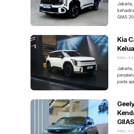
Jakarta,
kehadira
GIIAS 202
Kia C
Kelua
RABU, 5 
Jakarta,
perjalan
pada aja
Geely
Kenda
GIIA
RABU, 5 