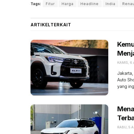
Tags:
Fitur
Harga
Headline
India
Renau
ARTIKEL
TERKAIT
Kemu
Menja
KAMIS, 6
Jakarta,
Auto Sh
yang ing
Menak
Terba
RABU, 5 