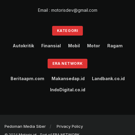
Email : motorisdev@gmail.com
KATEGORI
Autokritik
Finansial
Mobil
Motor
Ragam
ERA NETWORK
Beritaapm.com
Makansedap.id
Landbank.co.id
IndoDigital.co.id
Pedoman Media Siber
Privacy Policy
© 2024
Motoris.id
- Part of
ERA NETWORK