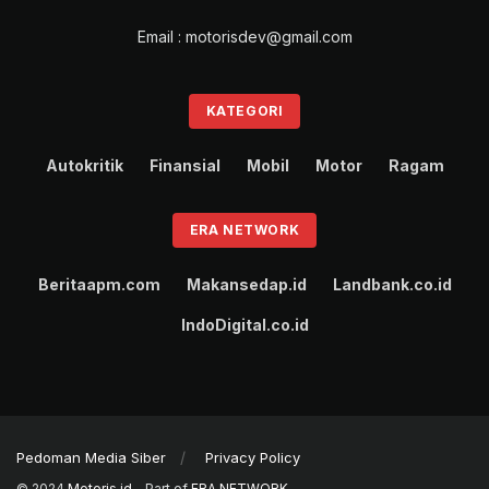
Email : motorisdev@gmail.com
KATEGORI
Autokritik
Finansial
Mobil
Motor
Ragam
ERA NETWORK
Beritaapm.com
Makansedap.id
Landbank.co.id
IndoDigital.co.id
Pedoman Media Siber
Privacy Policy
© 2024
Motoris.id
- Part of
ERA NETWORK