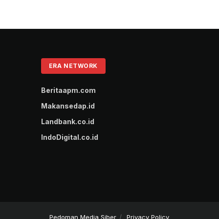
ERA NETWORK
Beritaapm.com
Makansedap.id
Landbank.co.id
IndoDigital.co.id
Pedoman Media Siber
Privacy Policy