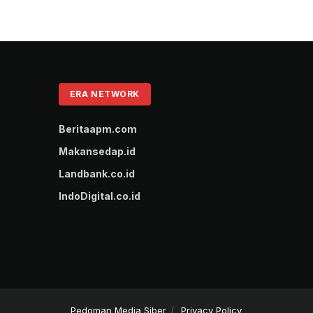
ERA NETWORK
Beritaapm.com
Makansedap.id
Landbank.co.id
IndoDigital.co.id
Pedoman Media Siber
Privacy Policy