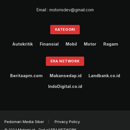
Email : motorisdev@gmail.com
KATEGORI
Autokritik
Finansial
Mobil
Motor
Ragam
ERA NETWORK
Beritaapm.com
Makansedap.id
Landbank.co.id
IndoDigital.co.id
Pedoman Media Siber
Privacy Policy
© 2024
Motoris.id
- Part of
ERA NETWORK