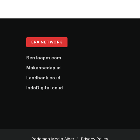
ERA NETWORK
Beritaapm.com
Makansedap.id
Landbank.co.id
IndoDigital.co.id
Pedoman Media Siber
Privacy Policy