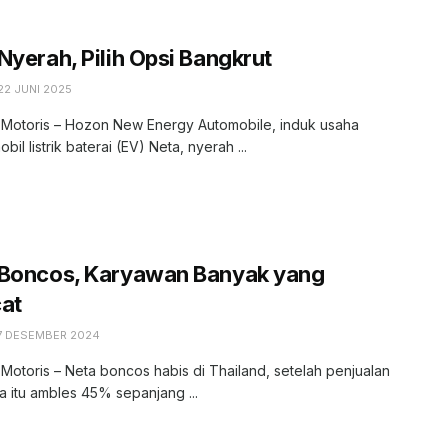
Nyerah, Pilih Opsi Bangkrut
22 JUNI 2025
, Motoris – Hozon New Energy Automobile, induk usaha
il listrik baterai (EV) Neta, nyerah ...
 Boncos, Karyawan Banyak yang
at
7 DESEMBER 2024
 Motoris – Neta boncos habis di Thailand, setelah penjualan
a itu ambles 45% sepanjang ...