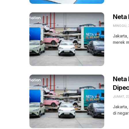
Neta 
MINGGU, 
Jakarta
merek mob
Neta
Dipec
JUMAT, 2
Jakarta,
di negar