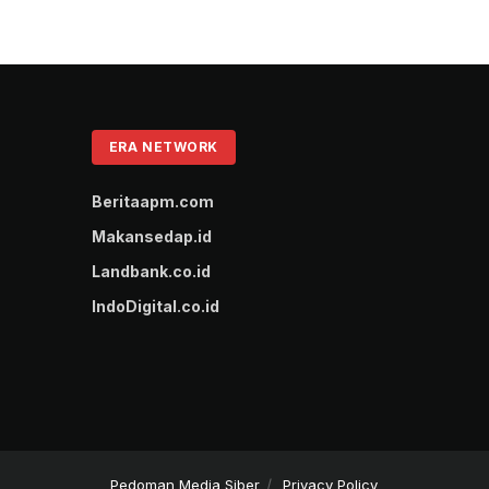
ERA NETWORK
Beritaapm.com
Makansedap.id
Landbank.co.id
IndoDigital.co.id
Pedoman Media Siber
Privacy Policy