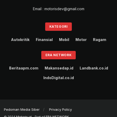
Email : motorisdev@gmail.com
KATEGORI
Autokritik
Finansial
Mobil
Motor
Ragam
ERA NETWORK
Beritaapm.com
Makansedap.id
Landbank.co.id
IndoDigital.co.id
Pedoman Media Siber
Privacy Policy
© 2024
Motoris.id
- Part of
ERA NETWORK