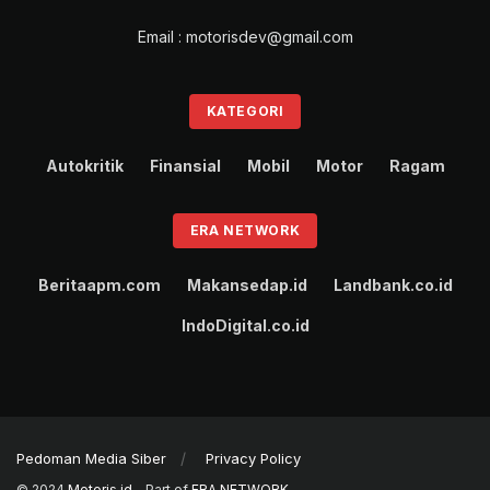
Email : motorisdev@gmail.com
KATEGORI
Autokritik
Finansial
Mobil
Motor
Ragam
ERA NETWORK
Beritaapm.com
Makansedap.id
Landbank.co.id
IndoDigital.co.id
Pedoman Media Siber
Privacy Policy
© 2024
Motoris.id
- Part of
ERA NETWORK