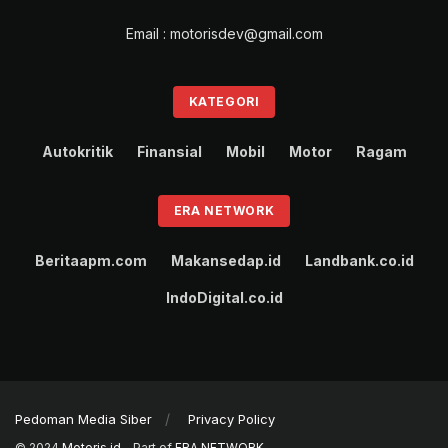
Email : motorisdev@gmail.com
KATEGORI
Autokritik
Finansial
Mobil
Motor
Ragam
ERA NETWORK
Beritaapm.com
Makansedap.id
Landbank.co.id
IndoDigital.co.id
Pedoman Media Siber
Privacy Policy
© 2024
Motoris.id
- Part of
ERA NETWORK