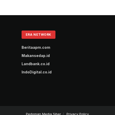
ERA NETWORK
Beritaapm.com
Makansedap.id
Landbank.co.id
IndoDigital.co.id
Pedoman Media Siber
Privacy Policy