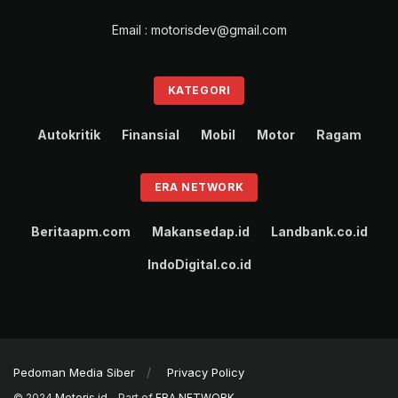
Email : motorisdev@gmail.com
KATEGORI
Autokritik
Finansial
Mobil
Motor
Ragam
ERA NETWORK
Beritaapm.com
Makansedap.id
Landbank.co.id
IndoDigital.co.id
Pedoman Media Siber
Privacy Policy
© 2024
Motoris.id
- Part of
ERA NETWORK