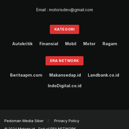
Email : motorisdev@gmail.com
KATEGORI
Autokritik
Finansial
Mobil
Motor
Ragam
ERA NETWORK
Beritaapm.com
Makansedap.id
Landbank.co.id
IndoDigital.co.id
Pedoman Media Siber
Privacy Policy
© 2024
Motoris.id
- Part of
ERA NETWORK