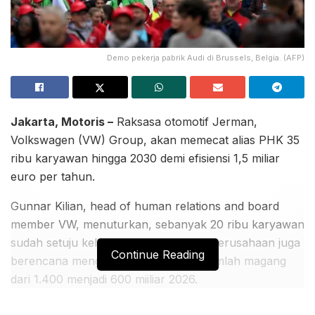
Demo pekerja pabrik Audi di Brussels, Belgia. (AFP)
Jakarta, Motoris –
Raksasa otomotif Jerman,
Volkswagen (VW) Group, akan memecat alias PHK 35
ribu karyawan hingga 2030 demi efisiensi 1,5 miliar
euro per tahun.
Gunnar Kilian, head of human relations and board
member VW, menuturkan, sebanyak 20 ribu karyawan
sudah setuju keluar secara sukarela. Perusahaan juga
Continue Reading
berencana mengurangi penerimaan jumlah magang
dari 1.400 menjadi 600 miiliar 2026.
BACA JUGA: