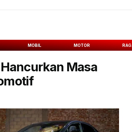
MOBIL
MOTOR
RAG
V Hancurkan Masa
omotif