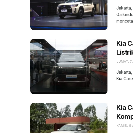
Jakarta,
Gaikindo
mencatat
Kia C
Listr
JUMAT, 7
Jakarta,
Kia Care
Kia 
Kompe
KAMIS, 6