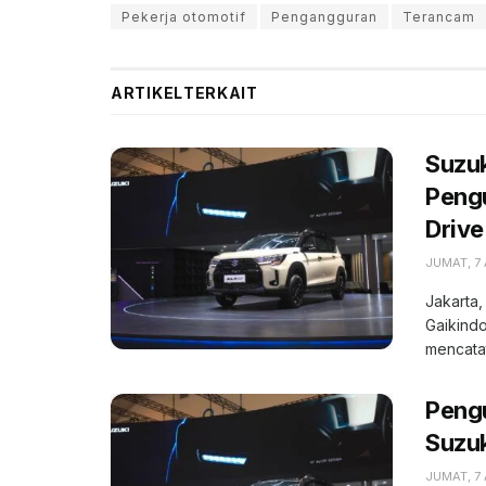
Pekerja otomotif
Pengangguran
Terancam
ARTIKEL
TERKAIT
Suzuk
Pengu
Drive
JUMAT, 7
Jakarta,
Gaikindo
mencatat
Peng
Suzuk
JUMAT, 7