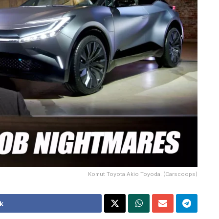
Komut Toyota Akio Toyoda. (Carscoops)
k