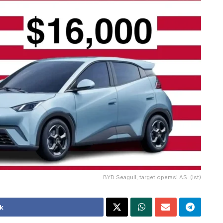
BYD Seagull, target operasi AS. (ist)
k