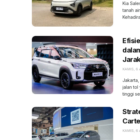
Kia Sale
tanah ai
Kehadiran
Efisi
dala
Jara
KAMIS, 6
Jakarta,
jalan to
tinggi se
Strat
Carte
KAMIS, 6