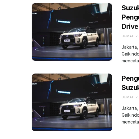
Suzuk
Pengu
Drive
JUMAT, 7
Jakarta,
Gaikindo
mencatat
Peng
Suzuk
JUMAT, 7
Jakarta,
Gaikindo
mencatat