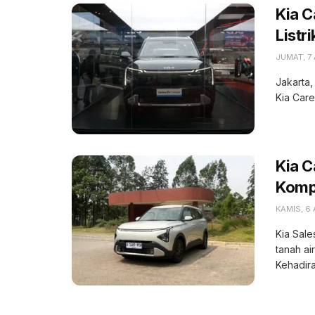
Kia C
Listr
JUMAT, 7
Jakarta,
Kia Care
Kia 
Kompe
KAMIS, 6
Kia Sale
tanah ai
Kehadiran