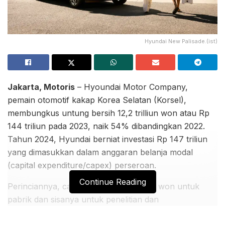
Hyundai New Palisade.(ist)
Jakarta, Motoris
– Hyoundai Motor Company,
pemain otomotif kakap Korea Selatan (Korsel),
membungkus untung bersih 12,2 trilliun won atau Rp
144 triliun pada 2023, naik 54% dibandingkan 2022.
Tahun 2024, Hyundai berniat investasi Rp 147 triliun
yang dimasukkan dalam anggaran belanja modal
(capital expenditure/capex) perseroan.
Continue Reading
Perinciannya, capex sebesar 5.6 triliun won untuk
pabrik dan sisanya untuk penelitian dan
pengembangan.