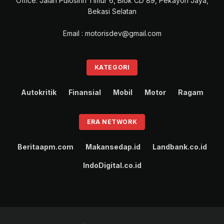
Office: Jalan Pulosirih Timur 6, Blok CD 89, Pekayon Jaya,
Bekasi Selatan
Email : motorisdev@gmail.com
KATEGORI
Autokritik
Finansial
Mobil
Motor
Ragam
ERA NETWORK
Beritaapm.com
Makansedap.id
Landbank.co.id
IndoDigital.co.id