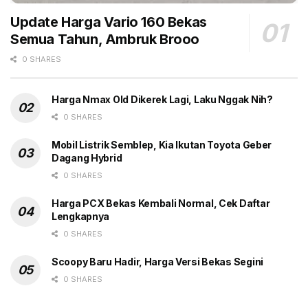
dunia CATL.
Update Harga Vario 160 Bekas
Semua Tahun, Ambruk Brooo
Pengecasan cepat 875 volt hanya butuh 15 menit dan
menghasilkan tambahan daya jelajah 510 km. (gbr)
0 SHARES
Tags:
Harga
Headline
Jarak Tempuh
Harga Nmax Old Dikerek Lagi, Laku Nggak Nih?
Mobil Listrik Xiaomi
Spesifikasi
SU7
0 SHARES
Mobil Listrik Semblep, Kia Ikutan Toyota Geber
Dagang Hybrid
0 SHARES
Harga PCX Bekas Kembali Normal, Cek Daftar
Lengkapnya
0 SHARES
Scoopy Baru Hadir, Harga Versi Bekas Segini
0 SHARES