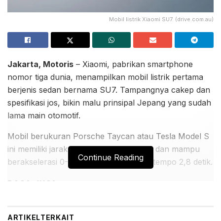
Mobil listrik Xiaomi SU7. (drive.com.au)
Jakarta, Motoris
– Xiaomi, pabrikan smartphone
nomor tiga dunia, menampilkan mobil listrik pertama
berjenis sedan bernama SU7. Tampangnya cakep dan
spesifikasi jos, bikin malu prinsipal Jepang yang sudah
lama main otomotif.
Mobil berukuran Porsche Taycan atau Tesla Model S
ini memiliki jarak tempuh 800 kilometer dan mampu
Continue Reading
berakselerasi 0-100 km per jam dalam tempo 2,8 detik.
BACA JUGA:
Suzuki XL7 Terbaru Menarik Perhatian Pengunjung
GIIAS 2026 Melalui Sesi Test Drive
ARTIKEL
TERKAIT