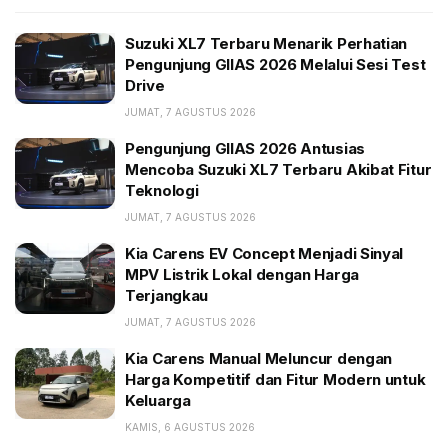
Pengunjung GIIAS 2026 Antusias Mencoba Suzuki
XL7 Terbaru Akibat Fitur Teknologi
Suzuki XL7 Terbaru Menarik Perhatian
Pengunjung GIIAS 2026 Melalui Sesi Test
Kia Carens EV Concept Menjadi Sinyal MPV Listrik
Drive
Lokal dengan Harga Terjangkau
JUMAT, 7 AGUSTUS 2026
Perusahaan China ini, dilansir drive.com, Jumat
Pengunjung GIIAS 2026 Antusias
(29/12/2023), akan terus menambah model mobil listrik
Mencoba Suzuki XL7 Terbaru Akibat Fitur
Teknologi
baterai (BEV) dan menargetkan masuk lima besar
penjualan mobil global dalam 15-20 tahun ke depan,
JUMAT, 7 AGUSTUS 2026
mengungguli pemain lama seperti Ford, Honda, GM,
Kia Carens EV Concept Menjadi Sinyal
dan BMW.
MPV Listrik Lokal dengan Harga
Terjangkau
Xiami akan merilis SU7 di Cina daratan pada semester
JUMAT, 7 AGUSTUS 2026
I-2024 sekaligus berniat mengekspor barang ini.
Kia Carens Manual Meluncur dengan
Harganya belum disebutkan.
Harga Kompetitif dan Fitur Modern untuk
Keluarga
KAMIS, 6 AGUSTUS 2026