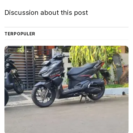
Discussion about this post
TERPOPULER
SU7 varian dasar memakai motor listrik V6 dengan
tenaga 220 kw dan torsi 400 nm. Jarak tempuhnya
gila, 668 km dengan baterai 73,6 kWh.
Sementara itu SU7 varian Max memakai dua baerai V6
dengan tenaga dan torsi masing-masing 220 kw/400
Nm dan 275 kw/500 Nm. Lari 0-100 kpj bisa dicapai
mobil ini dalam tempo 2,78 detik.
Sementara itu, jarak 402 meter bisa digapai dalam 11,13
detik, top speed 265 kpj, dan jarak tempuh super gila,
800 km. Ini berkat battery pack bikinan sang raja