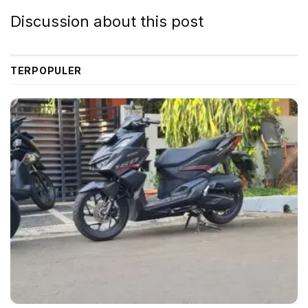
Discussion about this post
TERPOPULER
Fitur keselamatan mobil ini terdiri atas brake assist,
lane keep assist, lane departure warning, adaptive
cruise, blind spot monitoring dan kamera. Di bawah
kap mesin mobil ini, ada mesin bensin tiga silinder
dengan teknologi mild hybrid serta transmisi CVT.
Tags:
2024
Harga
Spesifikasi
Suzuki Swift Baru