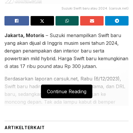
Suzuki Swift baru atau 2024. (carsuk.net)
Jakarta, Motoris
– Suzuki menampilkan Swift baru
yang akan dijual di Inggris musim semi tahun 2024,
dengan penampakan dan interior baru serta
powertrain mild hybrid. Harga Swift baru kemungkinan
di atas 17 ribu pound atau Rp 300 jutaan.
Berdasarkan laporan carsuk.net, Rabu (6/12/2023),
Swift baru hadir dengan grille, lampu utama, dan DRL
Continue Reading
baru, sedangkan logo Suzuki dipindahkan ke
moncong depan. Tak ada lampu kabut di bemper
depan seperti Swift lama, sedangkan bemper belakang
baru.
ARTIKEL
TERKAIT
BACA JUGA: