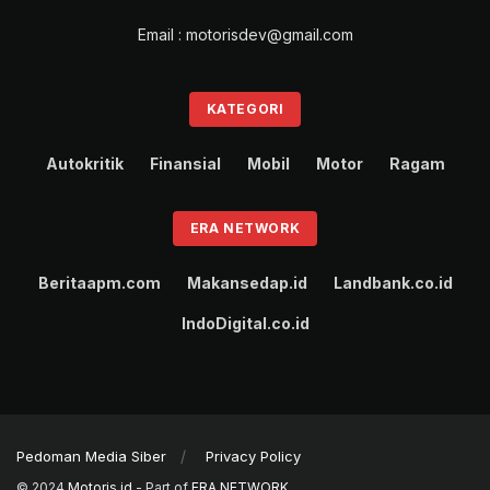
Email : motorisdev@gmail.com
KATEGORI
Autokritik
Finansial
Mobil
Motor
Ragam
ERA NETWORK
Beritaapm.com
Makansedap.id
Landbank.co.id
IndoDigital.co.id
Pedoman Media Siber
Privacy Policy
© 2024
Motoris.id
- Part of
ERA NETWORK