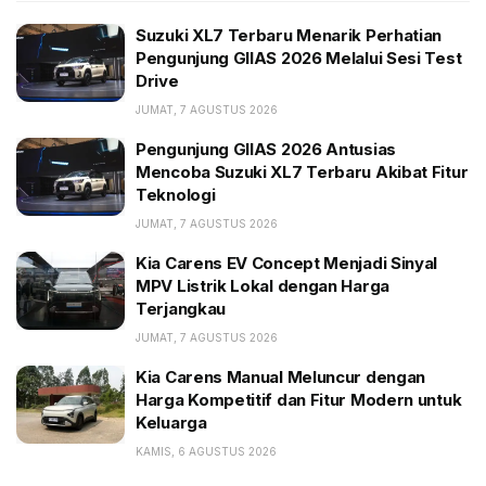
Suzuki XL7 Terbaru Menarik Perhatian Pengunjung
Suzuki XL7 Terbaru Menarik Perhatian
GIIAS 2026 Melalui Sesi Test Drive
Pengunjung GIIAS 2026 Melalui Sesi Test
Drive
Pengunjung GIIAS 2026 Antusias Mencoba Suzuki
XL7 Terbaru Akibat Fitur Teknologi
JUMAT, 7 AGUSTUS 2026
Kia Carens EV Concept Menjadi Sinyal MPV Listrik
Pengunjung GIIAS 2026 Antusias
Lokal dengan Harga Terjangkau
Mencoba Suzuki XL7 Terbaru Akibat Fitur
Teknologi
Layar hiburan Swift 2024 berukuran 9 inci dengan
JUMAT, 7 AGUSTUS 2026
Apple CarPlay dan Android Auto. Bentuk tombol
Kia Carens EV Concept Menjadi Sinyal
analog baru, demikian pula dengan setir yang
MPV Listrik Lokal dengan Harga
Terjangkau
dilengkapo beberapa kontrol.
JUMAT, 7 AGUSTUS 2026
Kia Carens Manual Meluncur dengan
Harga Kompetitif dan Fitur Modern untuk
Keluarga
KAMIS, 6 AGUSTUS 2026