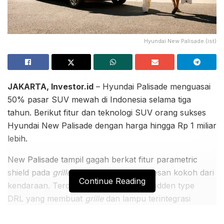
Hyundai New Palisade.(ist)
JAKARTA, Investor.id
– Hyundai Palisade menguasai
50% pasar SUV mewah di Indonesia selama tiga
tahun. Berikut fitur dan teknologi SUV orang sukses
Hyundai New Palisade dengan harga hingga Rp 1 miliar
lebih.
New Palisade tampil gagah berkat fitur parametric
shield pada
grille
yang mempertegas kesan kokoh dari
Continue Reading
kendaraan. Terdapat juga parametric hidden type
DRL yang membuat
grille
dan lampu terintegrasi
penuh sehingga lampu menjadi tidak terlihat saat