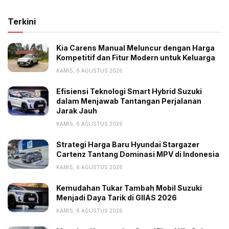
cepat dan smart yang otomatis menyesuaikan interval
Terkini
perpindahan gigi berdasarkan pola berkendara dari
pengemudi.
Kia Carens Manual Meluncur dengan Harga
Kompetitif dan Fitur Modern untuk Keluarga
Fitur Keamanan
KAMIS, 6 AGUSTUS 2026
Hyundai telah menyematkan berbagai fitur keamanan
Efisiensi Teknologi Smart Hybrid Suzuki
terdepan dari Hyundai Smartsense di New Palisade.
dalam Menjawab Tantangan Perjalanan
Ada forward collision avoidance assist (FCA) yang
Jarak Jauh
memungkinkan mobil membaca kondisi jalan di depan
KAMIS, 6 AGUSTUS 2026
melalui kamera.
Strategi Harga Baru Hyundai Stargazer
Cartenz Tantang Dominasi MPV di Indonesia
Mengawasi situasi di sekeliling kendaraan dan area
KAMIS, 6 AGUSTUS 2026
blind spot pun lebih mudah berkat bantuan fitur blind
spot collision avoidance warning (BCW), blind spot
Kemudahan Tukar Tambah Mobil Suzuki
view monitor (BVW), surround view monitor (SVM),
Menjadi Daya Tarik di GIIAS 2026
dan rear view monitor (RVM)
w/dynamic guidelines
.
KAMIS, 6 AGUSTUS 2026