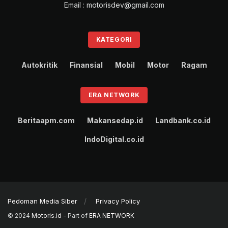
Email : motorisdev@gmail.com
di tiap situasi berkendara.
New Palisade dilengkapi Hyundai Bluelink,
connected
KATEGORI
car services
terdepan yang membuat pengguna bisa
menghubungkan mobil ke
smartphone
.
Autokritik
Finansial
Mobil
Motor
Ragam
New PALISADE hadir dalam tiga varian, yakni Prime
Rp 875,5 juta, Signature 2WD Rp 1 miliar, dan
ERA NETWORK
Signature AWD Rp 1,147 miliar. (gbr)
Beritaapm.com
Makansedap.id
Landbank.co.id
IndoDigital.co.id
Tags:
Fitur
Harga
Hyundai New Palisade
SUV Diesel
SUV Premium
Teknologi
Pedoman Media Siber
Privacy Policy
© 2024
Motoris.id
- Part of
ERA NETWORK