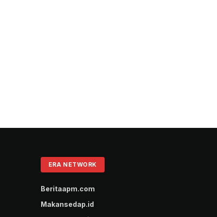
ERA NETWORK
Beritaapm.com
Makansedap.id