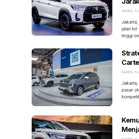
Jara
KAMIS, 6
Jakarta,
jalan to
tinggi se
Strat
Carte
KAMIS, 6
Jakarta,
pasar o
kompetiti
Kemu
Menja
KAMIS, 6