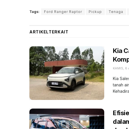
Tags:
Ford Ranger Raptor
Pickup
Tenaga
ARTIKEL
TERKAIT
Kia 
Kompe
KAMIS, 6
Kia Sale
tanah ai
Kehadiran
Efisi
dala