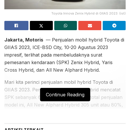
Toyota Innova Zenix Hybrid di GIIAS 2023. (ist)
Jakarta, Motoris
— Penjualan mobil hybrid Toyota di
GIIAS 2023, ICE-BSD City, 10-20 Agustus 2023
impresif, terlihat pada membeludaknya surat
pemesanan kendaraan (SPK) Zenix Hybrid, Yaris
Cross Hybrid, dan All New Alphard Hybrid.
Mari kita perinci penjualan mobil hybrid Toyota di
GIIAS 2023. Pertama, Innova Zenix Hybrid mencatat
Continue Reading
SPK sebanyak 658 unit atau 80% dari total penjualan
model ini, All New Alphard Hybrid 305 unit atau 80%,
All New Yaris Cross Hybrid 222 unit atau 80%.
BACA JUGA:
ARTIKEL
TERKAIT