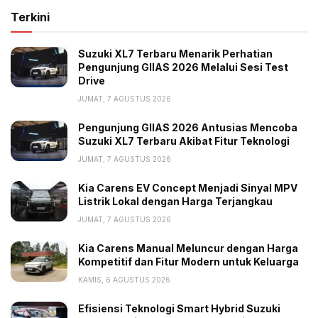
dengan mesin pembakaran internal (ICE) yang saat ini
Terkini
masih menjadi pilihan utama masyarakat. Saat ini,
Suzuki XL7 Terbaru Menarik Perhatian
Corolla Cross Hybrid bersama Fortuner yang sudah
Pengunjung GIIAS 2026 Melalui Sesi Test
100% kompatibel dengan bahan bakar bioetanol
Drive
(E100), mengundang perhatian pengunjung main
JUMAT, 7 AGUSTUS 2026
booth Toyota, bersama
concept car
Corolla Cross
Pengunjung GIIAS 2026 Antusias Mencoba
yang sanggup menggunakan BBM hidrogen murni
Suzuki XL7 Terbaru Akibat Fitur Teknologi
(H2).
JUMAT, 7 AGUSTUS 2026
Semua model ICE terbaru, kata dia, telah dirancang
Kia Carens EV Concept Menjadi Sinyal MPV
Listrik Lokal dengan Harga Terjangkau
supaya dapat memakai bahan bakar bioetanol (E10)
dengan mudah tanpa perubahan apapun. Secara
JUMAT, 7 AGUSTUS 2026
berkelanjutan, Toyota mengajak pelanggan untuk
Kia Carens Manual Meluncur dengan Harga
memberikan kontribusi lebih besar guna mengurangi
Kompetitif dan Fitur Modern untuk Keluarga
pemakaian bahan bakar fosil dan menekan emisi
KAMIS, 6 AGUSTUS 2026
karbon dalam mobilitas sehari-hari.
Efisiensi Teknologi Smart Hybrid Suzuki