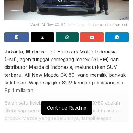
Mazda All New CX-60 hadir dengan beberapa kelebihan. (ist)
Jakarta, Motoris
– PT Eurokars Motor Indonesia
(EMI), agen tunggal pemegang merek (ATPM) dan
distributor Mazda di Indonesia, meluncurkan SUV
terbaru, All New Mazda CX-60, yang memiliki banyak
kelebihan. Wajar saja jika SUV kencang ini dibanderol
Rp 1 miliaran.
Salah satu kelebihan All-New Mazda CX-60 adalah
Continue Reading
dilengkapi berbagai fitur terbaru yang belum ada di
produk Mazda yang sebelumnya, tampil elegan
dengan performa tinggi dan ramah lingkungan. Mobil