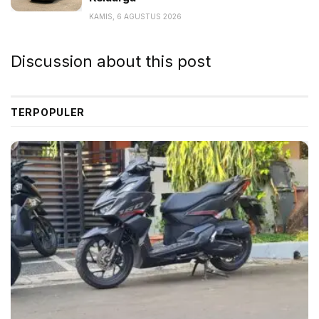
mobil di seluruh dunia.
Jinba-Ittai
juga telah menjadi
KAMIS, 6 AGUSTUS 2026
bagian dari perjalanan panjang Mazda dalam
pengembangan berbagai model kendaraan, terutama
Discussion about this post
dalam aspek keselamatan dan kenyamanan.
“Desain Mazda CX-60 sarat dengan cerminan budaya
TERPOPULER
dan lahir dari filosofi estetika Jepang yang unik.
Filosofi Jinba-Ittai yang lebih disempurnakan lagi oleh
para
engineer
Mazda
,
menjadikan All-New Mazda CX-
60 sebagai mobil dengan ideologi
The Perfect Jinba-
Ittai,
hubungan tanpa batas antara mobil dan
pengemudi, terutama hubungan dalam aspek
keselamatan dan kenyamanan,” ujar Ricky Thio,
managing director PT Eurokars Motor Indonesia,
dalam keterangan resmi, dikutip Jumat (28/7/2023).
Fokus Mazda, kata dia, tidak hanya sebuah estetika,
namun tentang DNA Mazda yang berakar pada