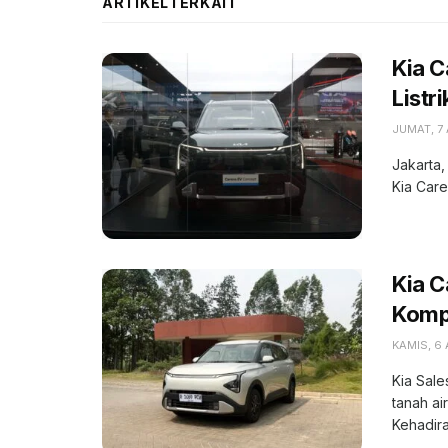
ARTIKEL
TERKAIT
Kia C
Listr
JUMAT, 7
Jakarta,
Kia Care
Kia 
Kompe
KAMIS, 6
Kia Sale
tanah ai
Kehadiran