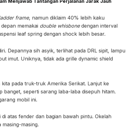
alam Menjawab Tantangan Perjalanan Jarak Jauh
ladder frame
, namun diklaim 40% lebih kaku
si depan memakai
double whisbone
dengan interval
uspensi leaf spring dengan shock lebih besar.
i. Depannya sih asyik, terlihat pada DRL sipit, lampu
t imut. Uniknya, tidak ada grille dynamic shield
ita pada truk-truk Amerika Serikat. Lanjut ke
 banget, seperti sarang laba-laba disepuh hitam.
arang mobil ini.
i di atas fender dan bagian bawah pintu. Okelah
a masing-masing.