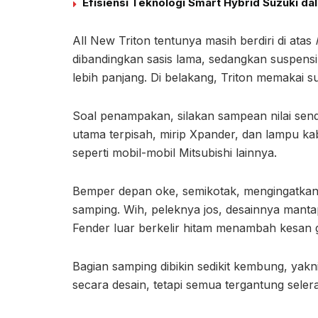
Efisiensi Teknologi Smart Hybrid Suzuki d
All New Triton tentunya masih berdiri di atas
dibandingkan sasis lama, sedangkan suspen
lebih panjang. Di belakang, Triton memakai s
Soal penampakan, silakan sampean nilai sendir
utama terpisah, mirip Xpander, dan lampu kabu
seperti mobil-mobil Mitsubishi lainnya.
Bemper depan oke, semikotak, mengingatkan k
samping. Wih, peleknya jos, desainnya mantap
Fender luar berkelir hitam menambah kesan g
Bagian samping dibikin sedikit kembung, yakn
secara desain, tetapi semua tergantung seler