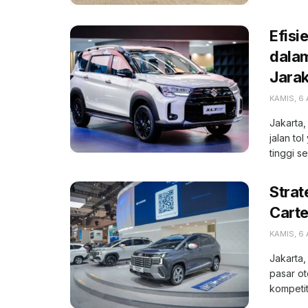
Efisi
dala
Jara
KAMIS, 6
Jakarta,
jalan to
tinggi se
Strat
Carte
KAMIS, 6
Jakarta,
pasar o
kompetiti