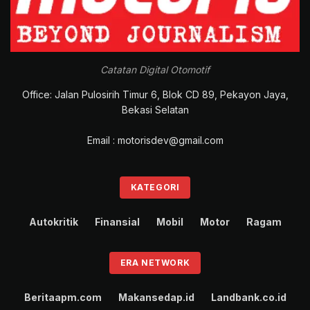
kendaraan baru pertamanya dengan teknologi terkini,
desain yang
stylish
, performa yang prima, fitur
lengkap, sekaligus dengan harga yang tetap
terjangkau,” ujar dia.
Catatan Digital Otomotif
Office: Jalan Pulosirih Timur 6, Blok CD 89, Pekayon Jaya,
Tags:
All New Daihatsu Ayla
Fitur
Headline
Bekasi Selatan
Lengkap
Spesifikasi
Email : motorisdev@gmail.com
KATEGORI
Autokritik
Finansial
Mobil
Motor
Ragam
ERA NETWORK
Beritaapm.com
Makansedap.id
Landbank.co.id