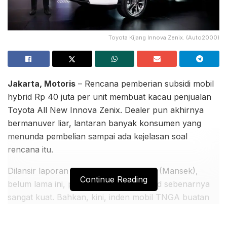
Toyota Kijang Innova Zenix. (Auto2000)
Jakarta, Motoris
– Rencana pemberian subsidi mobil
hybrid Rp 40 juta per unit membuat kacau penjualan
Toyota All New Innova Zenix. Dealer pun akhirnya
bermanuver liar, lantaran banyak konsumen yang
menunda pembelian sampai ada kejelasan soal
rencana itu.
Dilansir laporan riset Mandiri Sekuritas (Mansek),
Continue Reading
belum lama ini, permintaan Zenix hybrid sebenarnya
sangat kuat. Bahkan, kini, inden mobil TNGA buatan
Karawang itu mencapai 4-6 bulan dan 80%
pemesanan dibukukan versi hybrid.