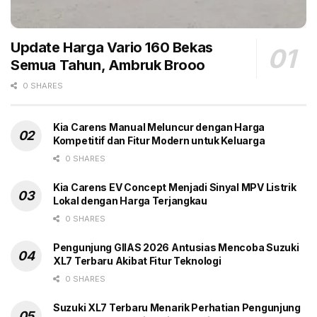
Tags:
Dealer Bermanuver
Headline
Penjualan
Subsidi Mobil Hybrid
Toyota All New Innova Zenix
Update Harga Vario 160 Bekas
Zenix
Semua Tahun, Ambruk Brooo
0 SHARES
Kia Carens Manual Meluncur dengan Harga
Kompetitif dan Fitur Modern untuk Keluarga
0 SHARES
Kia Carens EV Concept Menjadi Sinyal MPV Listrik
Lokal dengan Harga Terjangkau
0 SHARES
Pengunjung GIIAS 2026 Antusias Mencoba Suzuki
XL7 Terbaru Akibat Fitur Teknologi
0 SHARES
Suzuki XL7 Terbaru Menarik Perhatian Pengunjung