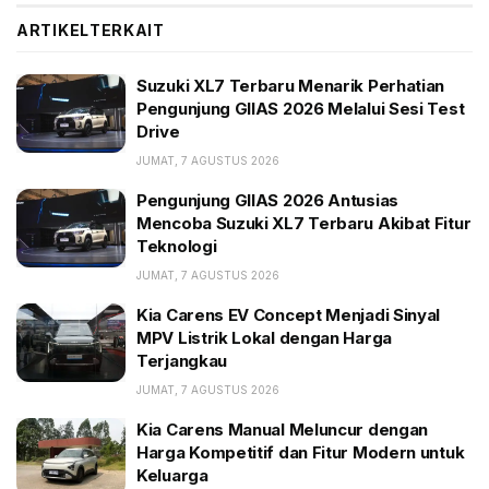
ARTIKEL
TERKAIT
BACA JUGA:
Suzuki XL7 Terbaru Menarik Perhatian Pengunjung
Suzuki XL7 Terbaru Menarik Perhatian
GIIAS 2026 Melalui Sesi Test Drive
Pengunjung GIIAS 2026 Melalui Sesi Test
Drive
Pengunjung GIIAS 2026 Antusias Mencoba Suzuki
XL7 Terbaru Akibat Fitur Teknologi
JUMAT, 7 AGUSTUS 2026
Kia Carens EV Concept Menjadi Sinyal MPV Listrik
Pengunjung GIIAS 2026 Antusias
Lokal dengan Harga Terjangkau
Mencoba Suzuki XL7 Terbaru Akibat Fitur
Teknologi
Sayang, kini banyak order Zenix yang digantung
JUMAT, 7 AGUSTUS 2026
konsumen, begitu rencana subsidi mobil hybrid keluar
Kia Carens EV Concept Menjadi Sinyal
dari mulut pejabat RI. Ini berdasarkan keterangan
MPV Listrik Lokal dengan Harga
Terjangkau
beberapa informan Mansek di beberapa dealer
Toyota.
JUMAT, 7 AGUSTUS 2026
Kia Carens Manual Meluncur dengan
“Dalam kasus ini, akhirnya dealer bermanuver bahwa
Harga Kompetitif dan Fitur Modern untuk
konsumen bisa mendapatkan Zenix hybrid jika mereka
Keluarga