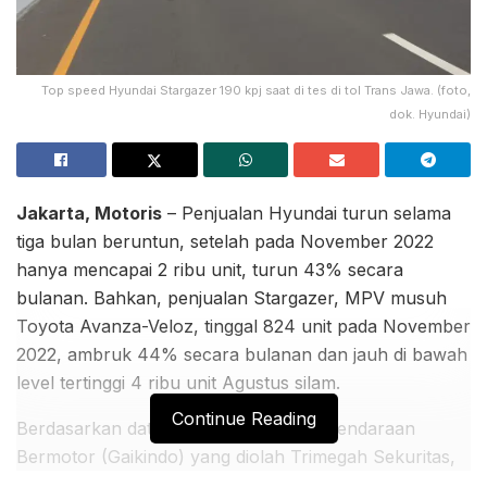
Top speed Hyundai Stargazer 190 kpj saat di tes di tol Trans Jawa. (foto,
dok. Hyundai)
Jakarta, Motoris
– Penjualan Hyundai turun selama
tiga bulan beruntun, setelah pada November 2022
hanya mencapai 2 ribu unit, turun 43% secara
bulanan. Bahkan, penjualan Stargazer, MPV musuh
Toyota Avanza-Veloz, tinggal 824 unit pada November
2022, ambruk 44% secara bulanan dan jauh di bawah
level tertinggi 4 ribu unit Agustus silam.
Continue Reading
Berdasarkan data Gabungan Industri Kendaraan
Bermotor (Gaikindo) yang diolah Trimegah Sekuritas,
belum lama ini, penjualan Hyundai Indonesia terbantu