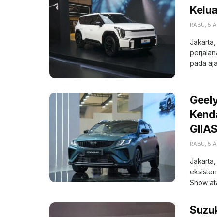
Kelua
RABU, 5 
Jakarta,
perjalan
pada aja
Geely
Kenda
GIIA
RABU, 5 
Jakarta,
eksisten
Show ata
Suzuk