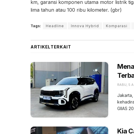
km, garansi komponen utama motor listrik tig
lima tahun atau 100 ribu kilometer. (gbr)
Tags:
Headline
Innova Hybrid
Komparasi
ARTIKEL
TERKAIT
Menak
Terba
RABU, 5 
Jakarta,
kehadira
GIIAS 202
Kia C