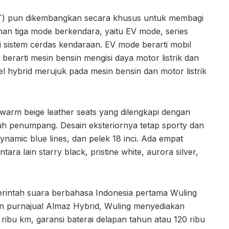
DHT) pun dikembangkan secara khusus untuk membagi
han tiga mode berkendara, yaitu EV mode, series
ui sistem cerdas kendaraan. EV mode berarti mobil
 berarti mesin bensin mengisi daya motor listrik dan
el hybrid merujuk pada mesin bensin dan motor listrik
warm beige leather seats yang dilengkapi dengan
juh penumpang. Desain eksteriornya tetap sporty dan
namic blue lines, dan pelek 18 inci. Ada empat
ara lain starry black, pristine white, aurora silver,
erintah suara berbahasa Indonesia pertama Wuling
n purnajual Almaz Hybrid, Wuling menyediakan
ibu km, garansi baterai delapan tahun atau 120 ribu