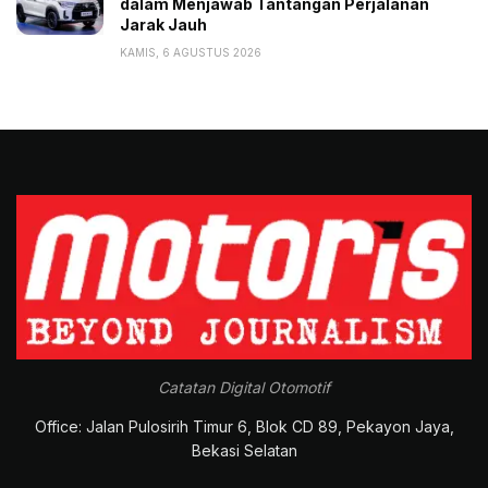
dalam Menjawab Tantangan Perjalanan
Tags:
Akselerasi Mobil Listrik
Kemenperin
Mobil ICE
Jarak Jauh
Tetap Diproduksi
KAMIS, 6 AGUSTUS 2026
Catatan Digital Otomotif
Office: Jalan Pulosirih Timur 6, Blok CD 89, Pekayon Jaya,
Bekasi Selatan