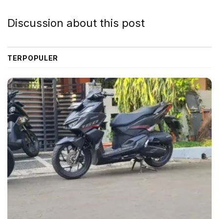
kendaraan itu sebanyak 1,6 juta unit. Kemudian, tahun
2035, Kemenperin menargetkan produksi KBLBB roda
Discussion about this post
empat mencapai 1 juta unit atau lebih dan 3,22 juta
KBLBB roda dua.
TERPOPULER
“Produksi KBLBB sebesar itu diharapkan dapat
menghemat penggunaan bahan bakar fosil dan
menurunkan emisi CO2 hingga 12,5 juta barel/4,6 juta
ton untuk roda empat atau lebih dan 4 juta barel/1,4
juta ton CO2 untuk kendaraan roda dua,” ujar Febri,
Selasa (20/9/2022).
Dia menambahkan, hingga saat ini, telah terdapat
empat perusahaan bus listrik, tiga perusahaan mobil
listrik, serta 31 perusahaan roda dua dan roda tiga
listrik dengan total investasi sebesar Rp 1,872 Triliun.
Kapasitas produksi kendaraan listrik per tahun di
Indonesia saat ini mencapai 2.480 unit bis, 14 ribu unit