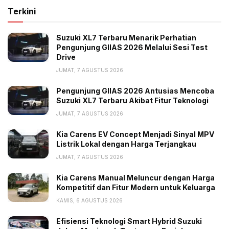
Terkini
komponen, telah mencapai 80 lebuh negara.
“Baru-baru ini, industri otomotif di Tanah Air
Suzuki XL7 Terbaru Menarik Perhatian
melakukan ekspor ke Australia yang terkenal memiliki
Pengunjung GIIAS 2026 Melalui Sesi Test
Drive
spesifikasi yang ketat,” kata dia.
JUMAT, 7 AGUSTUS 2026
Sebelumnya, pemerintah menetapkan penggunaan
Pengunjung GIIAS 2026 Antusias Mencoba
BEV sebagai kendaraan dinas. Hal ini juga menjadi
Suzuki XL7 Terbaru Akibat Fitur Teknologi
salah satu perwujudan komitmen untuk mengurangi
JUMAT, 7 AGUSTUS 2026
emisi karbon dan mencapai target net zero emission
Kia Carens EV Concept Menjadi Sinyal MPV
pada 2060. Ketentuan tersebut tertuang dalam
Listrik Lokal dengan Harga Terjangkau
Instruksi Presiden (Inpres) Nomor 7 Tahun 2022
JUMAT, 7 AGUSTUS 2026
tentang Penggunaan Kendaraan Bermotor Listrik
Berbasis Baterai (Battery Electric Vehicle) sebagai
Kia Carens Manual Meluncur dengan Harga
Kompetitif dan Fitur Modern untuk Keluarga
Kendaraan Dinas Operasional dan/atau Kendaraan
Perorangan Dinas Instansi Pemerintah Pusat dan
KAMIS, 6 AGUSTUS 2026
Pemerintah Daerah.
Efisiensi Teknologi Smart Hybrid Suzuki