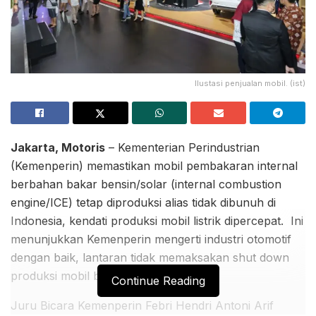
Ilustasi penjualan mobil. (ist)
Jakarta, Motoris
– Kementerian Perindustrian
(Kemenperin) memastikan mobil pembakaran internal
berbahan bakar bensin/solar (internal combustion
engine/ICE) tetap diproduksi alias tidak dibunuh di
Indonesia, kendati produksi mobil listrik dipercepat. Ini
menunjukkan Kemenperin mengerti industri otomotif
dengan baik, lantaran tidak memaksakan shut down
produksi mobil bensin/solar.
Continue Reading
Juru Bicara Kemenperin Febri Hendri Antoni Arif