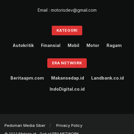
Email : motorisdev@gmail.com
KATEGORI
Autokritik
Finansial
Mobil
Motor
Ragam
ERA NETWORK
Beritaapm.com
Makansedap.id
Landbank.co.id
IndoDigital.co.id
Pedoman Media Siber
Privacy Policy
© 2024
Motoris.id
- Part of
ERA NETWORK