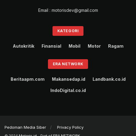
Email : motorisdev@gmail.com
KATEGORI
Autokritik
Finansial
Mobil
Motor
Ragam
ERA NETWORK
Beritaapm.com
Makansedap.id
Landbank.co.id
IndoDigital.co.id
Pedoman Media Siber
Privacy Policy
© 2024
Motoris.id
- Part of
ERA NETWORK