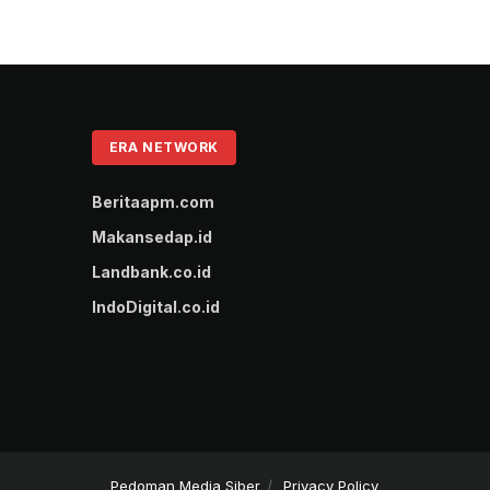
ERA NETWORK
Beritaapm.com
Makansedap.id
Landbank.co.id
IndoDigital.co.id
Pedoman Media Siber
Privacy Policy