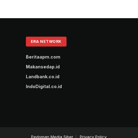
ERA NETWORK
Beritaapm.com
Makansedap.id
Landbank.co.id
IndoDigital.co.id
Pedoman Media Siber
Privacy Policy