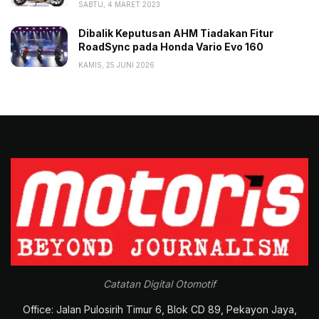
SABTU, 4 MARET 2023
Dibalik Keputusan AHM Tiadakan Fitur
RoadSync pada Honda Vario Evo 160
KAMIS, 25 JUNI 2026
Catatan Digital Otomotif
Office: Jalan Pulosirih Timur 6, Blok CD 89, Pekayon Jaya,