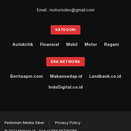
Email : motorisdev@gmail.com
KATEGORI
Autokritik
Finansial
Mobil
Motor
Ragam
ERA NETWORK
Beritaapm.com
Makansedap.id
Landbank.co.id
IndoDigital.co.id
Pedoman Media Siber
Privacy Policy
© 2024
Motoris.id
- Part of
ERA NETWORK