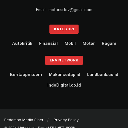
Email : motorisdev@gmail.com
KATEGORI
Autokritik
Finansial
Mobil
Motor
Ragam
ERA NETWORK
Beritaapm.com
Makansedap.id
Landbank.co.id
IndoDigital.co.id
Pedoman Media Siber
Privacy Policy
© 2024
Motoris.id
- Part of
ERA NETWORK