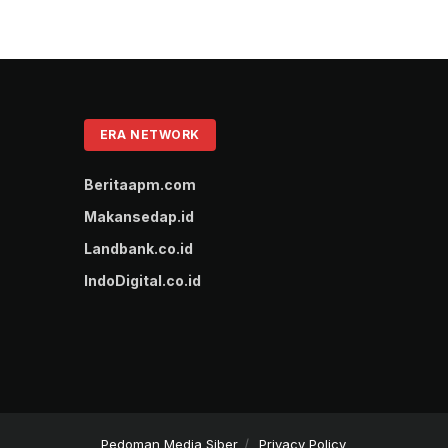
ERA NETWORK
Beritaapm.com
Makansedap.id
Landbank.co.id
IndoDigital.co.id
Pedoman Media Siber
Privacy Policy