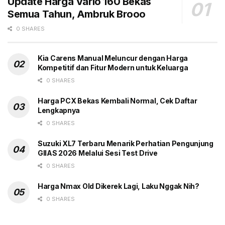
Update Harga Vario 160 Bekas
kopling kering STM yang memberikan suara khas
Semua Tahun, Ambruk Brooo
motor balap sesungguhnya.
0 SHARES
Kia Carens Manual Meluncur dengan Harga
Kompetitif dan Fitur Modern untuk Keluarga
0 SHARES
Harga PCX Bekas Kembali Normal, Cek Daftar
Lengkapnya
0 SHARES
Suzuki XL7 Terbaru Menarik Perhatian Pengunjung
GIIAS 2026 Melalui Sesi Test Drive
0 SHARES
Harga Nmax Old Dikerek Lagi, Laku Nggak Nih?
Sistem elektronik pada motor ini menggunakan control
0 SHARES
unit Aprilia Racing APX yang sangat fleksibel.
Pengendara dapat mengatur front lift mitigation hingga