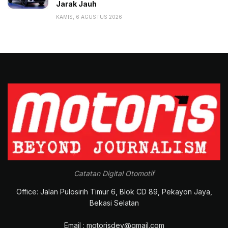
persembahan bagi para penggemar kecepatan tingkat
Jarak Jauh
tinggi.
KAMIS, 6 AGUSTUS 2026
“Aprilia Racing kembali memperkenalkan produk
eksklusif yang semakin mendekati motor MotoGP.
Aprilia X 250TH ditujukan bagi para penggemar sejati
yang memahami performa, dengan karakter yang tak
tertandingi. Selama bertahun-tahun, motor seri X telah
menjadi incaran para kolektor maupun mereka yang
ingin merasakan sensasi yang sangat mirip dengan
yang dirasakan para pembalap MotoGP,” pungkas
Massimo.
Tags:
Aprilia Racing
Aprilia X 250TH
Headline
Catatan Digital Otomotif
MotoGP
motor balap
Office: Jalan Pulosirih Timur 6, Blok CD 89, Pekayon Jaya,
Bekasi Selatan
Email : motorisdev@gmail.com