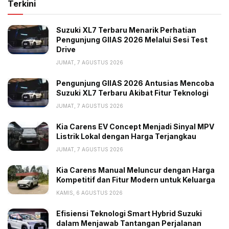
traction control di setiap gigi melalui GPS terintegrasi.
Terkini
Untuk menunjang handling yang presisi Aprilia
menyematkan rangka aluminium double trellis yang
Suzuki XL7 Terbaru Menarik Perhatian
Pengunjung GIIAS 2026 Melalui Sesi Test
dipadukan dengan suspensi mekanis Ohlins serta velg
Drive
forged magnesium Marchesini.
JUMAT, 7 AGUSTUS 2026
Mengenai harga Aprilia X 250TH dipasarkan dengan
Pengunjung GIIAS 2026 Antusias Mencoba
angka yang cukup fantastis yaitu 150.000 USD atau
Suzuki XL7 Terbaru Akibat Fitur Teknologi
sekitar Rp2,5 miliar untuk pasar Amerika Serikat. Di
JUMAT, 7 AGUSTUS 2026
pasar global seperti Eropa motor ini dibanderol sekitar
Kia Carens EV Concept Menjadi Sinyal MPV
€115.000 atau setara Rp2,2 miliar sebelum pajak.
Listrik Lokal dengan Harga Terjangkau
Konsumen yang beruntung juga akan mendapatkan
JUMAT, 7 AGUSTUS 2026
paket tambahan berupa laptop Yashi untuk
pengaturan ECU serta berbagai perlengkapan
Kia Carens Manual Meluncur dengan Harga
Kompetitif dan Fitur Modern untuk Keluarga
paddock eksklusif.
KAMIS, 6 AGUSTUS 2026
Massimo Rivola selaku CEO Aprilia Racing
Efisiensi Teknologi Smart Hybrid Suzuki
menegaskan bahwa model ini merupakan
dalam Menjawab Tantangan Perjalanan