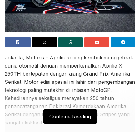
Jakarta, Motoris – Aprilia Racing kembali menggebrak
dunia otomotif dengan memperkenalkan Aprilia X
250TH bertepatan dengan ajang Grand Prix Amerika
Serikat. Motor edisi spesial ini lahir dari pengembangan
teknologi paling mutakhir di lintasan MotoGP.
Kehadirannya sekaligus merayakan 250 tahun
penandatanganan Deklarasi Kemerdekaan Amerika
Serikat dengan balutan livery Stars and Stripes yang
Continue Reading
sangat eksklusif.
Kelangkaan menjadi daya tarik utama karena hanya