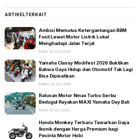
ada 30 unit yang diproduksi secara global. Sebanyak
25 unit dialokasikan khusus untuk pasar Amerika
ARTIKEL
TERKAIT
Serikat sementara lima unit sisanya diperebutkan oleh
konsumen di seluruh dunia. Keunggulan teknis yang
Ambisi Memutus Ketergantungan BBM
paling mencolok adalah penggunaan sistem
Fosil Lewat Motor Listrik Lokal
Menghadapi Jalan Terjal
pengereman carbon-carbon dari Brembo. Fitur ini
menjadikan Aprilia X 250TH sebagai satu-satunya
RABU, 22 JULI 2026
motor produksi massal di dunia yang memakai rem
Yamaha Classy Modifest 2026 Buktikan
spek MotoGP guna menghasilkan performa
Bahwa Gaya Hidup dan Otomotif Tak Lagi
Bisa Dipisahkan
pengereman setara motor balap Marco Bezzecchi.
KAMIS, 16 JULI 2026
BACA JUGA:
Ratusan Motor Nmax Turbo Serbu
Bedugul Rayakan MAXI Yamaha Day Bali
Ambisi Memutus Ketergantungan BBM Fosil Lewat
Motor Listrik Lokal Menghadapi Jalan Terjal
RABU, 15 JULI 2026
Yamaha Classy Modifest 2026 Buktikan Bahwa Gaya
Honda Monkey Terbaru Tawarkan Gaya
Hidup dan Otomotif Tak Lagi Bisa Dipisahkan
Ikonik dengan Harga Premium bagi
Ratusan Motor Nmax Turbo Serbu Bedugul Rayakan
Pecinta Motor Hobi