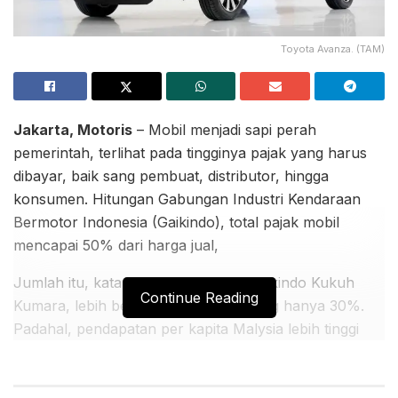
Toyota Avanza. (TAM)
Jakarta, Motoris
– Mobil menjadi sapi perah
pemerintah, terlihat pada tingginya pajak yang harus
dibayar, baik sang pembuat, distributor, hingga
konsumen. Hitungan Gabungan Industri Kendaraan
Bermotor Indonesia (Gaikindo), total pajak mobil
mencapai 50% dari harga jual,
Jumlah itu, kata Sekretaris Umum Gaikindo Kukuh
Continue Reading
Kumara, lebih besar dari Malaysia yang hanya 30%.
Padahal, pendapatan per kapita Malysia lebih tinggi
dari Indonesia.
BACA JUGA: