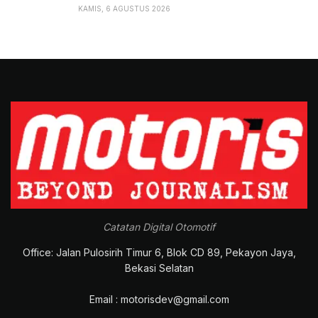
KAMIS, 6 AGUSTUS 2026
Tags:
Diskusi Forwin
Gaikindo
Headline
Indonesia
Malaysia
Pajak mobil
Catatan Digital Otomotif
Office: Jalan Pulosirih Timur 6, Blok CD 89, Pekayon Jaya,
Bekasi Selatan
Email : motorisdev@gmail.com