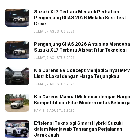
“Jadi, ini perlu ditinjau. Kalau memang bisa, saya kira
Suzuki XL7 Terbaru Menarik Perhatian
pasar mobil kita masih bisa tumbuh,” ujar dia.
Pengunjung GIIAS 2026 Melalui Sesi Test
Kukuh menegaskan, potensi pasar mobil Indonesia
Drive
sebenarnya mencapai 3 juta unit per tahun. Hitungan
JUMAT, 7 AGUSTUS 2026
ini muncul dari volume penjualan mobil bekas yang
Pengunjung GIIAS 2026 Antusias Mencoba
rata-rata mencapai 2 juta unit per tahun, sedangkan
Suzuki XL7 Terbaru Akibat Fitur Teknologi
mobil baru dalam kondisi normal mencapai 1 juta unit.
JUMAT, 7 AGUSTUS 2026
Jika jumlah itu dicapai, demikian Kukuh, penjualan
Kia Carens EV Concept Menjadi Sinyal MPV
mobil Indonesia akan menyamai Meksiko. Efeknya juga
Listrik Lokal dengan Harga Terjangkau
sangat besar, di mana pabrik bisa menambah
JUMAT, 7 AGUSTUS 2026
kapasitas produksi yang kini sekitar 2 juta unit per
Kia Carens Manual Meluncur dengan Harga
tahun dan jumlah tenaga kerja.
Kompetitif dan Fitur Modern untuk Keluarga
KAMIS, 6 AGUSTUS 2026
Imbas ke ekonomi, kata dia, akan besar karena
penyerapan tenaga kerja bisa mendongkrak daya beli.
Efisiensi Teknologi Smart Hybrid Suzuki
Industri komponen juga bakal menggeliat, didorong
dalam Menjawab Tantangan Perjalanan
Jarak Jauh
lonjakan penjualan mobil.