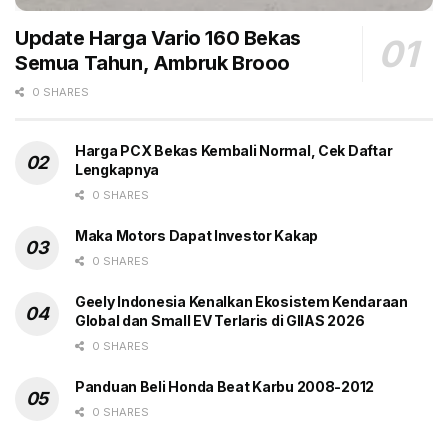
banyak EV yang kini disewagunakan (leasing). Tanpa
ada permintaan kuat dari pasar, harga EV dipastikan
Update Harga Vario 160 Bekas
terus melorot.
Semua Tahun, Ambruk Brooo
0 SHARES
Harga PCX Bekas Kembali Normal, Cek Daftar
Lengkapnya
0 SHARES
Tags:
BEV
EV
Harga bekas
Headline
Komparasi
Maka Motors Dapat Investor Kakap
Mobil ICE bensin
Mobil Listrik
Terjun bebas
0 SHARES
Geely Indonesia Kenalkan Ekosistem Kendaraan
Global dan Small EV Terlaris di GIIAS 2026
0 SHARES
Panduan Beli Honda Beat Karbu 2008-2012
0 SHARES