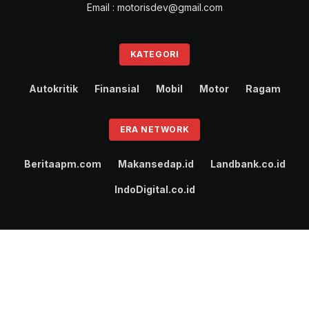
Email : motorisdev@gmail.com
KATEGORI
Autokritik
Finansial
Mobil
Motor
Ragam
ERA NETWORK
Beritaapm.com
Makansedap.id
Landbank.co.id
IndoDigital.co.id
Pedoman Media Siber
Privacy Policy
© 2024
Motoris.id
- Part of
ERA NETWORK