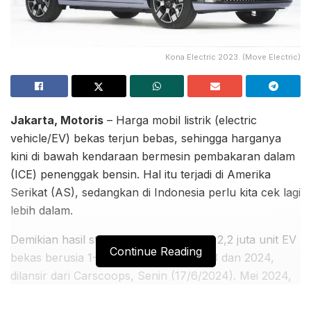
Kona Electric 2023. (Move Electric)
Jakarta, Motoris
– Harga mobil listrik (electric
vehicle/EV) bekas terjun bebas, sehingga harganya
kini di bawah kendaraan bermesin pembakaran dalam
(ICE) penenggak bensin. Hal itu terjadi di Amerika
Serikat (AS), sedangkan di Indonesia perlu kita cek lagi
lebih dalam.
Demikian hasil studi iSeeCars terhadap 2,2 juta unit EV
Continue Reading
bekas berusia 1-5 tahun pada Mei 2023 dan 2024,
dilansir dari Carscoops, Senin (17/6/2024). Mei 2024,
rata-rata harga EV bekas ambles 29,5% dibandingkan