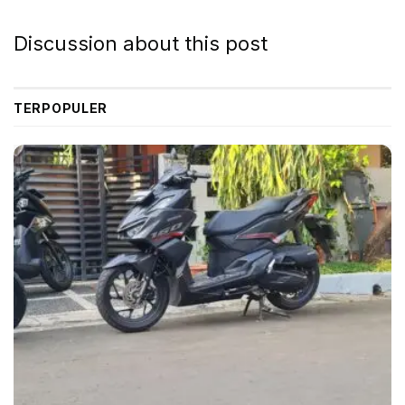
Studi itu tidak menyebutkan EV ini BEV atau PHEV.
Namun, dari beberapa contoh mobil yang diriset,
Discussion about this post
kebanyakan BEV.
“Sudah jelas sekarang bahwa pembeli mobil bekas
TERPOPULER
tidak mau lagi membayar lebih mahal untuk EV.
Mereka menganggap powertrain EV merugikan,
sehingga kurang menarik dibandingkan mobil ICE,”
ujar analis iSeeCar Karl Brauer.
Sejauh ini, dia menilai, belum ada indikasi harga EV
seken akan stabil. Tetapi, pada satu titik, penurunan ini
akan menyentuh dasar. Sayangnya, ini belum terjadi
sekarang, akibat rendahnya permintaan.
Dia menegaskan, dalam beberapa tahun terakhir, ada
banyak EV seken yang masuk pasar, sehingga terjadi
kelebihan pasokan. Ini akan terus terjadi, karena